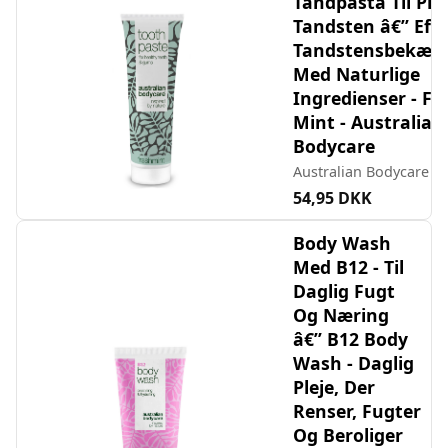
Tandpasta Til Ple
Tandsten â€” Effe
Tandstensbekæm
Med Naturlige
Ingredienser - Fr
Mint - Australian
Bodycare
Australian Bodycare
54,95 DKK
Body Wash
Med B12 - Til
Daglig Fugt
Og Næring
â€” B12 Body
Wash - Daglig
Pleje, Der
Renser, Fugter
Og Beroliger