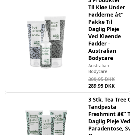
Til Kløe Under
Fødderne â€”
Pakke Til
Daglig Pleje
Ved Kløende
Fødder -
Australian
Bodycare
Australian
Bodycare
309,95 DKK
289,95 DKK
3 Stk. Tea Tree Oil
Tandpasta
Freshmint â€” Til
Daglig Pleje Ved
Paradentose, Sv