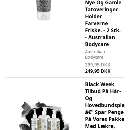
Nye Og Gamle
Tatoveringer.
Holder
Farverne
Friske. - 2 Stk.
- Australian
Bodycare
Australian
Bodycare
299,95 DKK
249,95 DKK
Black Week
Tilbud På Hår-
Og
Hovedbundspleje
â€” Spar Penge
På Vores Pakke
Med Lækre,