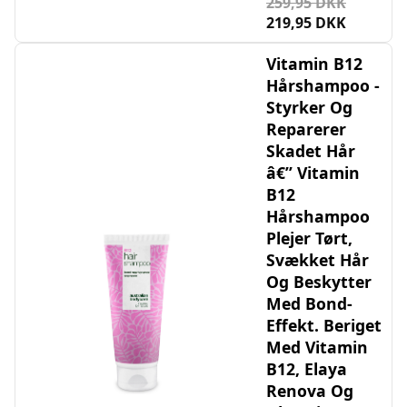
259,95 DKK
219,95 DKK
Vitamin B12
Hårshampoo -
Styrker Og
Reparerer
Skadet Hår
â€” Vitamin
B12
Hårshampoo
Plejer Tørt,
Svækket Hår
Og Beskytter
Med Bond-
Effekt. Beriget
Med Vitamin
B12, Elaya
Renova Og