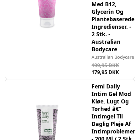
Med B12,
Glycerin Og
Plantebaserede
Ingredienser. -
2 Stk. -
Australian
Bodycare
Australian Bodycare
199,95 DKK
179,95 DKK
Femi Daily
Intim Gel Mod
Kløe, Lugt Og
Tørhed â€”
Intimgel Til
Daglig Pleje Af
Intimproblemer
- 200 Ml / 2 Stk.