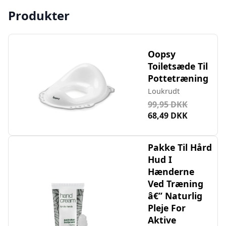
Produkter
Oopsy
Toiletsæde Til
Pottetræning
Loukrudt
99,95 DKK
68,49 DKK
Pakke Til Hård
Hud I
Hænderne
Ved Træning
â€” Naturlig
Pleje For
Aktive