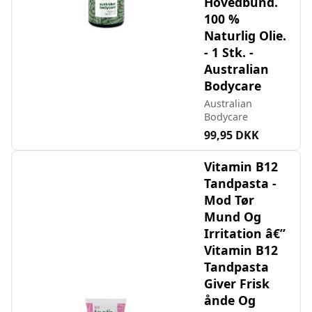
Hovedbund.
100 %
Naturlig Olie.
- 1 Stk. -
Australian
Bodycare
Australian
Bodycare
99,95 DKK
Vitamin B12
Tandpasta -
Mod Tør
Mund Og
Irritation â€”
Vitamin B12
Tandpasta
Giver Frisk
ånde Og