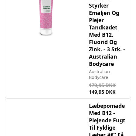
Styrker
Emaljen Og
Plejer
Tandkødet
Med B12,
Fluorid Og
Zink. - 3 Stk. -
Australian
Bodycare
Australian
Bodycare
179,95 DKK
149,95 DKK
Læbepomade
Med B12 -
Plejende Fugt
Til Fyldige
Læber â€” Få