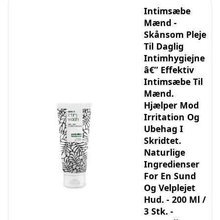
Intimsæbe
Mænd -
Skånsom Pleje
Til Daglig
Intimhygiejne
â€” Effektiv
Intimsæbe Til
Mænd.
Hjælper Mod
Irritation Og
Ubehag I
Skridtet.
Naturlige
Ingredienser
For En Sund
Og Velplejet
Hud. - 200 Ml /
3 Stk. -