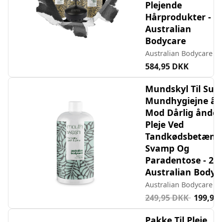
Plejende
Hårprodukter -
Australian
Bodycare
Australian Bodycare
584,95 DKK
Mundskyl Til Sun
Mundhygiejne â€
Mod Dårlig ånde
Pleje Ved
Tandkødsbetænde
Svamp Og
Paradentose - 2 St
Australian Bodyc
Australian Bodycare
249,95 DKK
199,95
Pakke Til Pleje