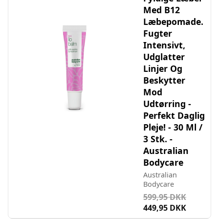
Med B12
Læbepomade.
Fugter
Intensivt,
Udglatter
Linjer Og
Beskytter
Mod
Udtørring -
Perfekt Daglig
Pleje! - 30 Ml /
3 Stk. -
Australian
Bodycare
Australian
Bodycare
599,95 DKK
449,95 DKK