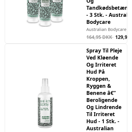
Og
Tandkødsbetænd
- 3 Stk. - Australi
Bodycare
Australian Bodycare
164,95 DKK
129,95
Spray Til Pleje
Ved Kløende
Og Irriteret
Hud På
Kroppen,
Ryggen &
Benene â€”
Beroligende
Og Lindrende
Til Irriteret
Hud - 1 Stk. -
Australian