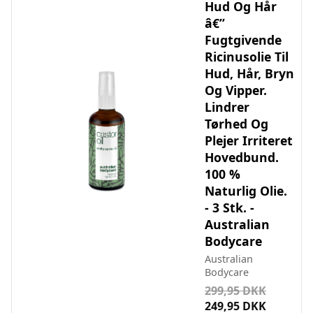
Hud Og Hår
â€”
Fugtgivende
Ricinusolie Til
Hud, Hår, Bryn
Og Vipper.
Lindrer
Tørhed Og
Plejer Irriteret
Hovedbund.
100 %
Naturlig Olie.
- 3 Stk. -
Australian
Bodycare
Australian
Bodycare
299,95 DKK
249,95 DKK