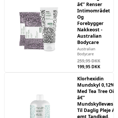
â€” Renser
Intimområdet
Og
Forebygger
Nakkeost -
Australian
Bodycare
Australian
Bodycare
259,95 DKK
199,95 DKK
Klorhexidin
Mundskyl 0,12%
Med Tea Tree Oil
â€”
Mundskyllevæsk
Til Daglig Pleje Af
ømt Tandkød,