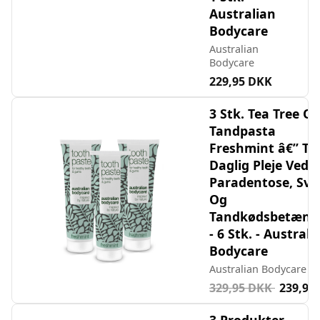
Australian
Bodycare
Australian
Bodycare
229,95 DKK
3 Stk. Tea Tree Oil
Tandpasta
Freshmint â€” Til
Daglig Pleje Ved
Paradentose, Sv
Og
Tandkødsbetænd
- 6 Stk. - Australi
Bodycare
Australian Bodycare
329,95 DKK
239,95
3 Produkter