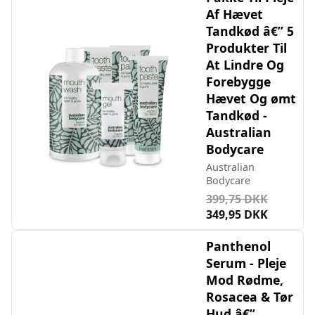
Af Hævet
Tandkød â€” 5
Produkter Til
At Lindre Og
Forebygge
Hævet Og ømt
Tandkød -
Australian
Bodycare
Australian
Bodycare
399,75 DKK
349,95 DKK
Panthenol
Serum - Pleje
Mod Rødme,
Rosacea & Tør
Hud â€”