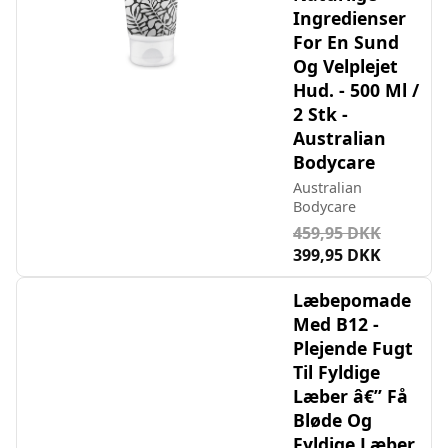
Ingredienser
For En Sund
Og Velplejet
Hud. - 500 Ml /
2 Stk -
Australian
Bodycare
Australian
Bodycare
459,95 DKK
399,95 DKK
Læbepomade
Med B12 -
Plejende Fugt
Til Fyldige
Læber â€” Få
Bløde Og
Fyldige Læber