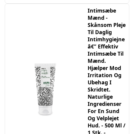
Intimsæbe
Mænd -
Skånsom Pleje
Til Daglig
Intimhygiejne
â€” Effektiv
Intimsæbe Til
Mænd.
Hjælper Mod
Irritation Og
Ubehag I
Skridtet.
Naturlige
Ingredienser
For En Sund
Og Velplejet
Hud. - 500 Ml /
1 Stk. -