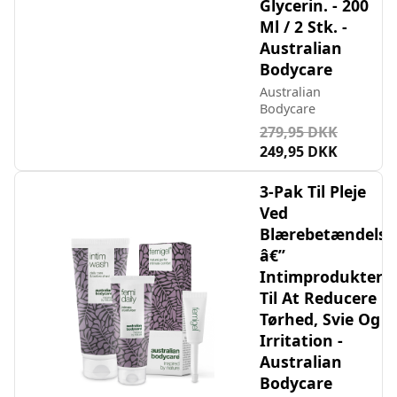
Glycerin. - 200
Ml / 2 Stk. -
Australian
Bodycare
Australian
Bodycare
279,95 DKK
249,95 DKK
3-Pak Til Pleje
Ved
Blærebetændelse
â€”
Intimprodukter
Til At Reducere
Tørhed, Svie Og
Irritation -
Australian
Bodycare