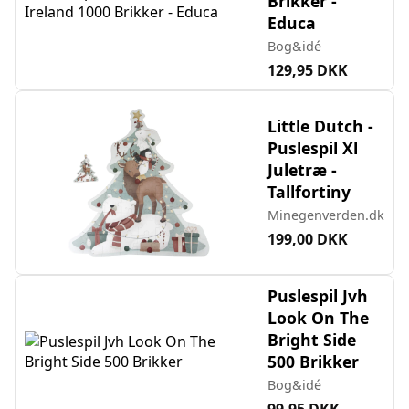
Brikker -
Educa
Bog&idé
129,95 DKK
Little Dutch -
Puslespil Xl
Juletræ -
Tallfortiny
Minegenverden.dk
199,00 DKK
Puslespil Jvh
Look On The
Bright Side
500 Brikker
Bog&idé
99,95 DKK