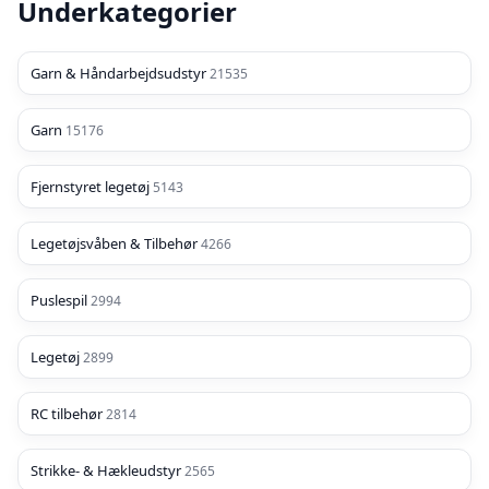
Underkategorier
Garn & Håndarbejdsudstyr
21535
Garn
15176
Fjernstyret legetøj
5143
Legetøjsvåben & Tilbehør
4266
Puslespil
2994
Legetøj
2899
RC tilbehør
2814
Strikke- & Hæk­leudstyr
2565