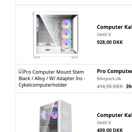
Computer Kab
Geek´d
928,00 DKK
Pro Computer
Bikepack.dk
414,95 DKK
39
Computer Kab
Geek´d
409,00 DKK