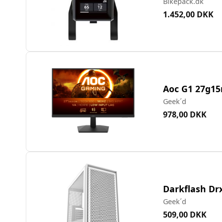
Bikepack.dk
1.452,00 DKK
Aoc G1 27g15
Geek´d
978,00 DKK
Darkflash Dr
Geek´d
509,00 DKK