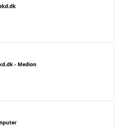
eekd.dk
kd.dk - Medion
omputer