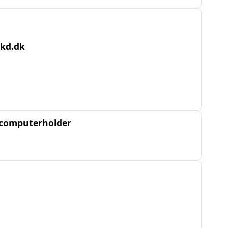
ekd.dk
elcomputerholder