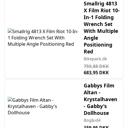
Smallrig 4813
X Film Riot 10-
In-1 Folding
Wrench Set
With Multiple
Angle
Positioning
Red
Bikepack.dk
759,88 DKK
683,95 DKK
Gabbys Film
Altan -
Krystalhaven
- Gabby's
Dollhouse
Bog&idé
159,95 DKK