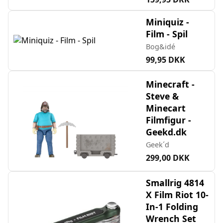
Miniquiz -
Film - Spil
Bog&idé
99,95 DKK
Minecraft -
Steve &
Minecart
Filmfigur -
Geekd.dk
Geek´d
299,00 DKK
Smallrig 4814
X Film Riot 10-
In-1 Folding
Wrench Set