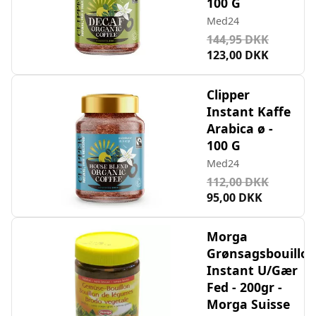
100 G
Med24
144,95 DKK
123,00 DKK
Clipper
Instant Kaffe
Arabica ø -
100 G
Med24
112,00 DKK
95,00 DKK
Morga
Grønsagsbouillo
Instant U/Gær
Fed - 200gr -
Morga Suisse