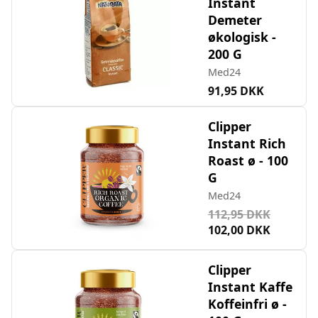
Instant
Demeter
økologisk -
200 G
Med24
91,95 DKK
Clipper
Instant Rich
Roast ø - 100
G
Med24
112,95 DKK
102,00 DKK
Clipper
Instant Kaffe
Koffeinfri ø -