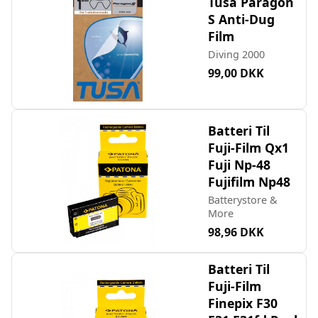
Tusa Paragon
S Anti-Dug
Film
Diving 2000
99,00 DKK
Batteri Til
Fuji-Film Qx1
Fuji Np-48
Fujifilm Np48
Batterystore &
More
98,96 DKK
Batteri Til
Fuji-Film
Finepix F30