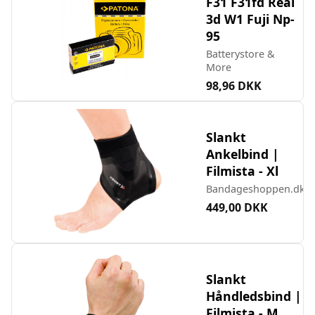
F31 F31fd Real
3d W1 Fuji Np-
95
Batterystore &
More
98,96 DKK
Slankt
Ankelbind |
Filmista - Xl
Bandageshoppen.dk
449,00 DKK
Slankt
Håndledsbind |
Filmista - M