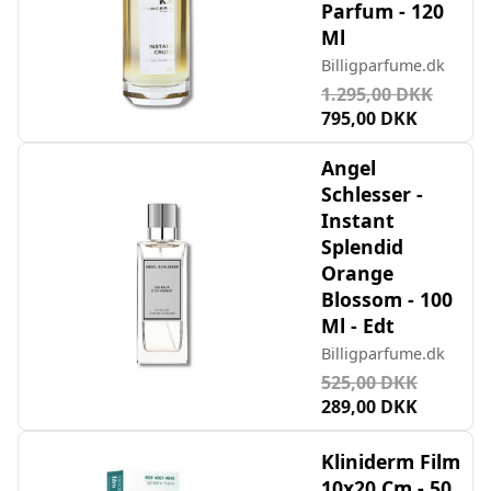
Parfum - 120
Ml
Billigparfume.dk
1.295,00 DKK
795,00 DKK
Angel
Schlesser -
Instant
Splendid
Orange
Blossom - 100
Ml - Edt
Billigparfume.dk
525,00 DKK
289,00 DKK
Kliniderm Film
10x20 Cm - 50