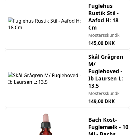
Fuglehus
Rustik Stil -
Aafod H: 18
Cm
Mostersskur.dk
145,00 DKK
Skål Grågrøn
M/
Fuglehoved -
Ib Laursen L:
13,5
Mostersskur.dk
149,00 DKK
Bach Kost-
Fuglemælk - 10
Ml - Bachs