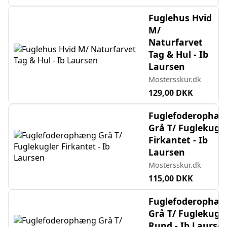
Fuglehus Hvid
M/
Naturfarvet
Tag & Hul - Ib
Laursen
Mostersskur.dk
129,00 DKK
Fuglefoderophæ
Grå T/ Fuglekugle
Firkantet - Ib
Laursen
Mostersskur.dk
115,00 DKK
Fuglefoderophæ
Grå T/ Fuglekugle
Rund - Ib Laurse