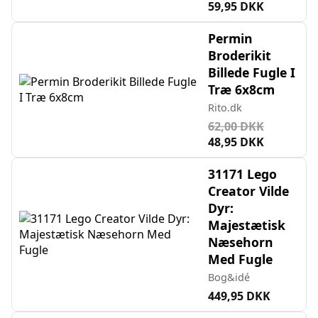
59,95 DKK
Permin
Broderikit
Billede Fugle I
Træ 6x8cm
Rito.dk
62,00 DKK
48,95 DKK
31171 Lego
Creator Vilde
Dyr:
Majestætisk
Næsehorn
Med Fugle
Bog&idé
449,95 DKK