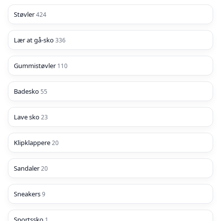
Støvler
424
Lær at gå-sko
336
Gummistøvler
110
Badesko
55
Lave sko
23
Klipklappere
20
Sandaler
20
Sneakers
9
Sportssko
1