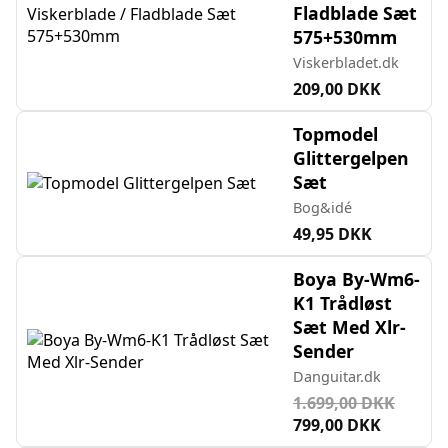
Fladblade Sæt
575+530mm
Viskerbladet.dk
209,00 DKK
Topmodel
Glittergelpen
Sæt
Bog&idé
49,95 DKK
Boya By-Wm6-
K1 Trådløst
Sæt Med Xlr-
Sender
Danguitar.dk
1.699,00 DKK
799,00 DKK