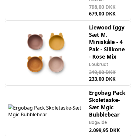
798,00 DKK
679,00 DKK
Liewood Iggy
Sæt M.
Miniskåle - 4
Pak - Silikone
- Rose Mix
Loukrudt
319,00 DKK
233,00 DKK
Ergobag Pack
Skoletaske-
Sæt Mgic
Bubblebear
Bog&idé
2.099,95 DKK