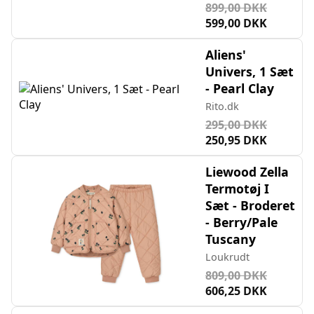
899,00 DKK
599,00 DKK
Aliens'
Univers, 1 Sæt
- Pearl Clay
Rito.dk
295,00 DKK
250,95 DKK
Liewood Zella
Termotøj I
Sæt - Broderet
- Berry/Pale
Tuscany
Loukrudt
809,00 DKK
606,25 DKK