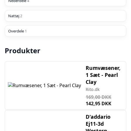
Nederdele
4
Nattøj
2
Overdele
1
Produkter
Rumvæsener,
1 Sæt - Pearl
Clay
Rito.dk
169,00 DKK
142,95 DKK
D'addario
Ej11-3d
Western-