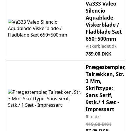
Va333 Valeo
Silencio
Aquablade
Viskerblade /
Fladblade Sæt
650+500mm
Viskerbladet.dk
789,00 DKK
Prægestempler,
Talrækken, Str.
3 Mm,
Skrifttype:
Sans Serif,
9stk./ 1 Sæt -
Impressart
Rito.dk
119,00 DKK
97,95 DKK