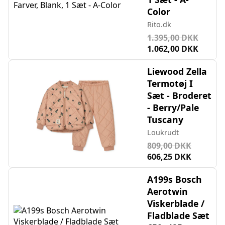
Color
Rito.dk
1.395,00 DKK
1.062,00 DKK
Liewood Zella
Termotøj I
Sæt - Broderet
- Berry/Pale
Tuscany
Loukrudt
809,00 DKK
606,25 DKK
A199s Bosch
Aerotwin
Viskerblade /
Fladblade Sæt