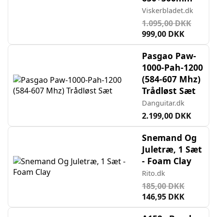
Viskerbladet.dk
1.095,00 DKK
999,00 DKK
Pasgao Paw-
1000-Pah-1200
(584-607 Mhz)
Trådløst Sæt
Danguitar.dk
2.199,00 DKK
Snemand Og
Juletræ, 1 Sæt
- Foam Clay
Rito.dk
185,00 DKK
146,95 DKK