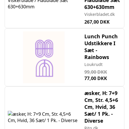
630+630mm
Viskerbladet.dk
267,00 DKK
Lunch Punch
Udstikkere I
Sæt -
Rainbows
Loukrudt
99,00 DKK
77,00 DKK
æsker, H: 7+9
Cm, Str. 4,5+6
Cm, Hvid, 36
Sæt/ 1 Pk. -
Diverse
Rito.dk