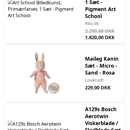
1 Sæt -
Pigment Art
School
Rito.dk
2.299,00 DKK
1.820,00 DKK
Maileg Kanin
Sæt - Micro -
Sand - Rosa
Loukrudt
229,00 DKK
A129s Bosch
Aerotwin
Viskerblade /
Fladblade Sæt