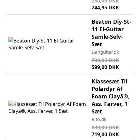
280,00 DKK
244,95 DKK
Beaton Diy-St-
11 El-Guitar
Samle-Selv-
Sæt
Danguitar.dk
799,00 DKK
599,00 DKK
Klassesæt Til
Polardyr Af
Foam Clayâ®,
Ass. Farver, 1
Sæt
Rito.dk
839,00 DKK
719,00 DKK