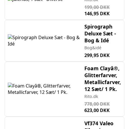
199,00 DKK
146,95 DKK
Spirograph
Deluxe Sæt -
Bog & Idé
Bog&idé
299,95 DKK
Foam Clayâ®,
Glitterfarver,
Metallicfarver,
12 Sæt/ 1 Pk.
Rito.dk
778,00 DKK
623,00 DKK
Vf374 Valeo